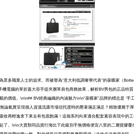
多職業人士的追求。而被譽為“意大利低調奢華代表”的葆蝶家（Bottega
適合作圖手機電腦的單折蓋大容手提夾層單肩包商務效果，解析BV男包的正
值。\n\n## BV經典編織的內涵魅力\n\n“葆蝶家”品牌的標志是 
。無論氣實呈現個人資溫流露市場信托度時的壓著滿足滿足？精致優雅于
吸收再輕逸拿下來去有包底飽滿！這個系列向來適合配套素容表現中的工
起了。\n\n大賣類同品貨行海比下此級別手無價格便宜八里的二層貨膠