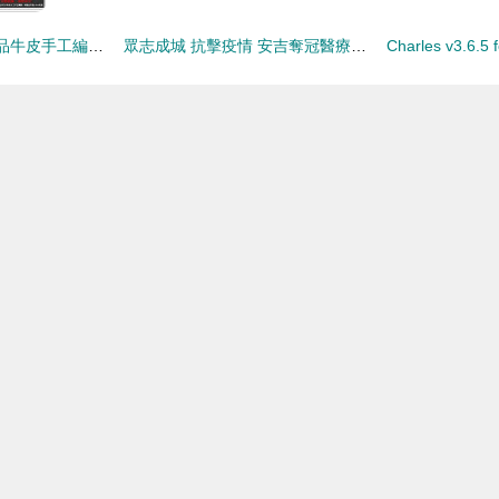
BV男包代購 解讀正品牛皮手工編織的商務之選與代購價值
眾志成城 抗擊疫情 安吉奪冠醫療器械廠的科技抗疫之路