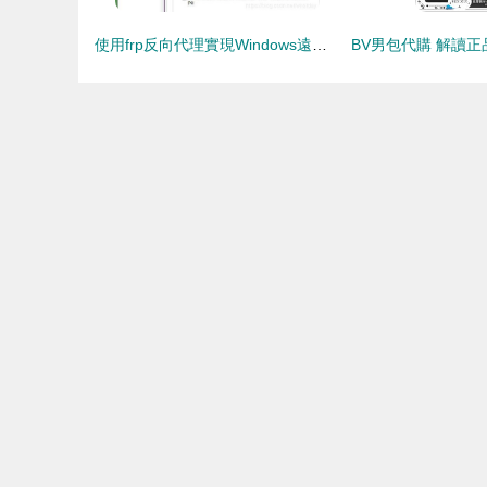
使用frp反向代理實現Windows遠程連接，助力代購代銷計算機軟硬件及輔助設備業務高效運轉