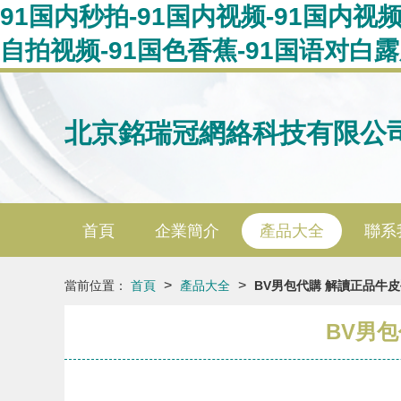
91国内秒拍-91国内视频-91国内视
自拍视频-91国色香蕉-91国语对白
北京銘瑞冠網絡科技有限公
首頁
企業簡介
產品大全
聯系
>
>
當前位置：
首頁
產品大全
BV男包代購 解讀正品牛
BV男