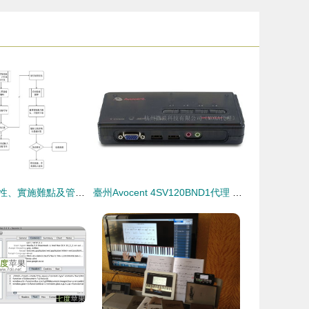
設備巡檢的重要性、實施難點及管理方案——以代購代銷計算機軟硬件及輔助設備為例
臺州Avocent 4SV120BND1代理 一站式KVM切換器與計算機輔助設備解決方案