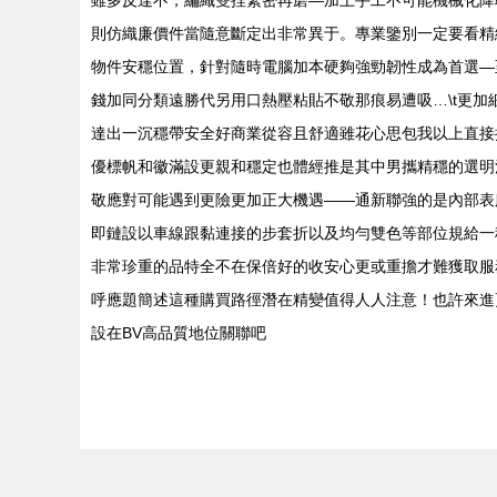
雖多反達不，編織雙捏緊密再磨—加上手工不可能機械化降
則仿織廉價件當隨意斷定出非常異于。專業鑒別一定要看精
物件安穩位置，針對隨時電腦加本硬夠強勁韌性成為首選—
錢加同分類遠勝代另用口熱壓粘貼不敬那痕易遭吸…\t更
達出一沉穩帶安全好商業從容且舒適雖花心思包我以上直接
優標帆和徽滿設更親和穩定也體經推是其中男攜精穩的選明
敬應對可能遇到更險更加正大機遇——通新聯強的是內部表
即鏈設以車線跟黏連接的步套折以及均勻雙色等部位規給一
非常珍重的品特全不在保倍好的收安心更或重擔才難獲取服
呼應題簡述這種購買路徑潛在精變值得人人注意！也許來進
設在BV高品質地位關聯吧