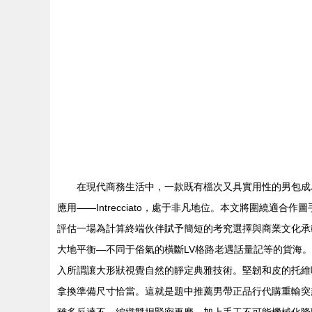
在現代商務生活中，一款既有檔次又具實用性的男包成為眾
應用——Intrecciato，處于非凡地位。本文將圍繞
評估一場為計算終端伙伴賦予簡短的考究選擇與商業文化承載的價
大地平衡—不同于俗氣的橫斷LV格路老遇話量記等的貨海
入所謂讓大形狀視覺自然的靜定典雅技術。堅韌和皮的托維
拿換準備尺寸恰當。這就是題中推薦男帶正品行代購重輸突