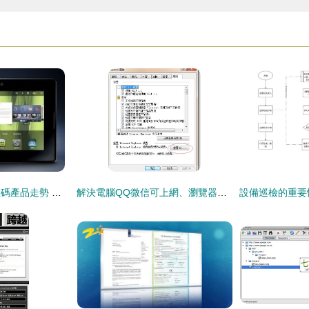
平板電腦報價引領數碼產品走勢 比iPad2更優的選擇是否存在？
解決電腦QQ微信可上網、瀏覽器卻提示代理服務器連接失敗的問題